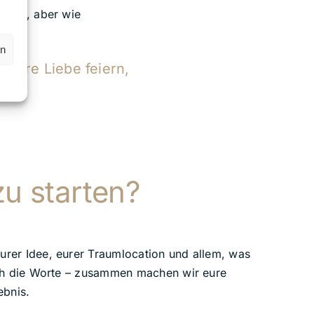
währt, aber wie
sam.
en
. Eure Liebe feiern,
en.
zu starten?
eurer Idee, eurer Traumlocation und allem, was
, ich die Worte – zusammen machen wir eure
ebnis.