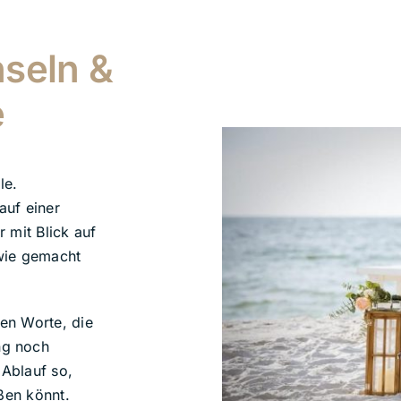
nseln &
e
le.
auf einer
 mit Blick auf
 wie gemacht
den Worte, die
ng noch
Ablauf so,
ßen könnt.