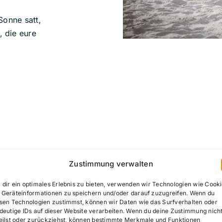
Sonne satt,
 die eure
uft’s ab – mit Spaß, He
Zustimmung verwalten
Freudentränen
dir ein optimales Erlebnis zu bieten, verwenden wir Technologien wie Cooki
Geräteinformationen zu speichern und/oder darauf zuzugreifen. Wenn du
sen Technologien zustimmst, können wir Daten wie das Surfverhalten oder
deutige IDs auf dieser Website verarbeiten. Wenn du deine Zustimmung nich
gilt: Jede freie Trauung ist individuell. Ich plane mit euc
eilst oder zurückziehst, können bestimmte Merkmale und Funktionen