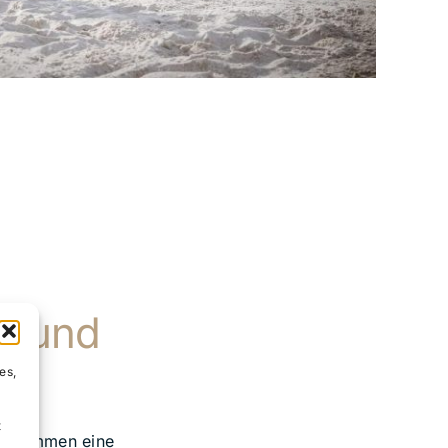
rz und
es,
t
h zusammen eine