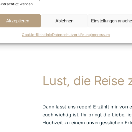
inträchtigt werden.
 zu 100 % zu euch passt. Eine grobe Struktur hat sich be
 Trauung am Ende aussieht – das entscheiden wir gemein
Akzeptieren
Ablehnen
Einstellungen anseh
r müsst nichts „müssen“. Ihr dürft einfach
sein
Cookie-Richtlinie
Datenschutzerklärung
Impressum
chen, weinen, tanzen und den Moment genieß
Lust, die Reise 
Dann lasst uns reden! Erzählt mir von 
euch wichtig ist. Ihr bringt die Liebe
Hochzeit zu einem unvergesslichen Erl