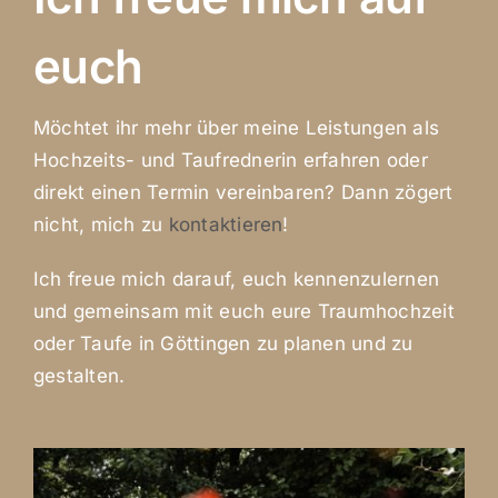
euch
Möchtet ihr mehr über meine Leistungen als
Hochzeits- und Taufrednerin erfahren oder
direkt einen Termin vereinbaren? Dann zögert
nicht, mich zu
kontaktieren
!
Ich freue mich darauf, euch kennenzulernen
und gemeinsam mit euch eure Traumhochzeit
oder Taufe in Göttingen zu planen und zu
gestalten.