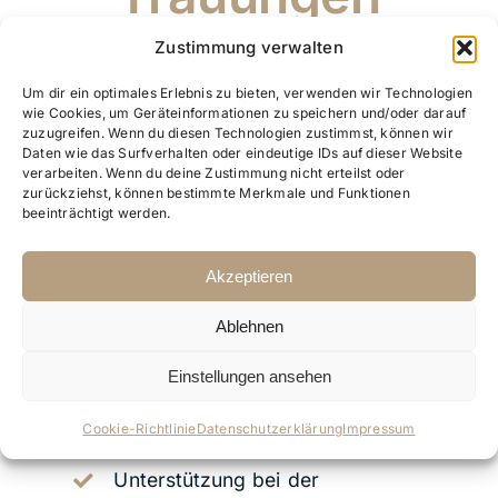
Zustimmung verwalten
Kostenfreies und
Um dir ein optimales Erlebnis zu bieten, verwenden wir Technologien
unverbindliches
wie Cookies, um Geräteinformationen zu speichern und/oder darauf
zuzugreifen. Wenn du diesen Technologien zustimmst, können wir
Kennenlerngespräch
Daten wie das Surfverhalten oder eindeutige IDs auf dieser Website
verarbeiten. Wenn du deine Zustimmung nicht erteilst oder
Intensives Traugespräch zu
zurückziehst, können bestimmte Merkmale und Funktionen
beeinträchtigt werden.
eurer Geschichte und Liebe
Besprechung der Gestaltung
Akzeptieren
eurer Trauung
Ablehnen
Die Ausarbeitung eurer ganz
Einstellungen ansehen
persönlichen und individuellen
Hochzeitsrede
Cookie-Richtlinie
Datenschutzerklärung
Impressum
Unterstützung bei der